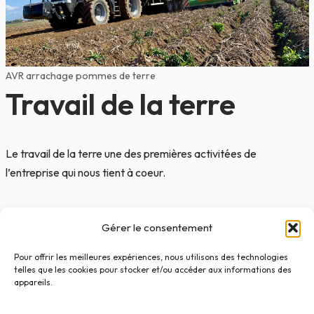
AVR arrachage pommes de terre
Travail de la terre
Le travail de la terre une des premières activitées de
l’entreprise qui nous tient à coeur.
Notre forte expérience combinée à notre
large gamme de
Gérer le consentement
machines
garanti à nos équipes de concrétiser tous types de
travaux agricoles. Du terrassement à la préparation des
Pour offrir les meilleures expériences, nous utilisons des technologies
terrains.
telles que les cookies pour stocker et/ou accéder aux informations des
appareils.
Nous vous accompagnons avec des solutions sur mesure et